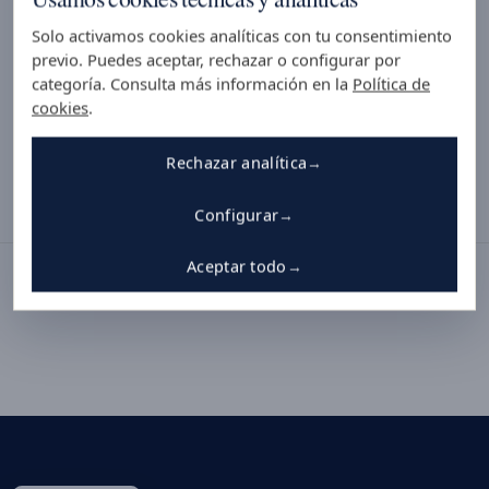
Solo activamos cookies analíticas con tu consentimiento
Organización
previo. Puedes aceptar, rechazar o configurar por
categoría. Consulta más información en la
Política de
cookies
.
Continuar
Rechazar analítica
Configurar
Aceptar todo