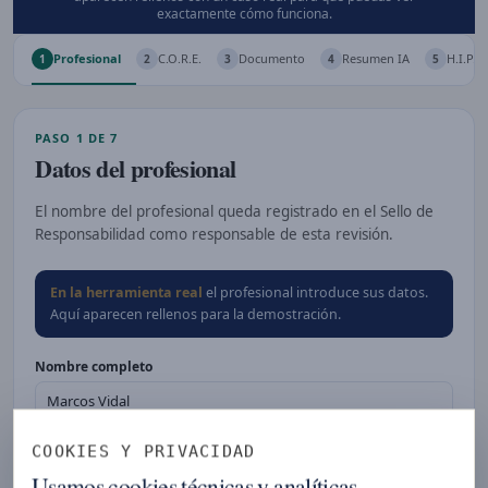
exactamente cómo funciona.
Profesional
C.O.R.E.
Documento
Resumen IA
H.I.P.
1
2
3
4
5
PASO 1 DE 7
Datos del profesional
El nombre del profesional queda registrado en el Sello de
Responsabilidad como responsable de esta revisión.
En la herramienta real
el profesional introduce sus datos.
Aquí aparecen rellenos para la demostración.
Nombre completo
COOKIES Y PRIVACIDAD
Rol profesional
Usamos cookies técnicas y analíticas